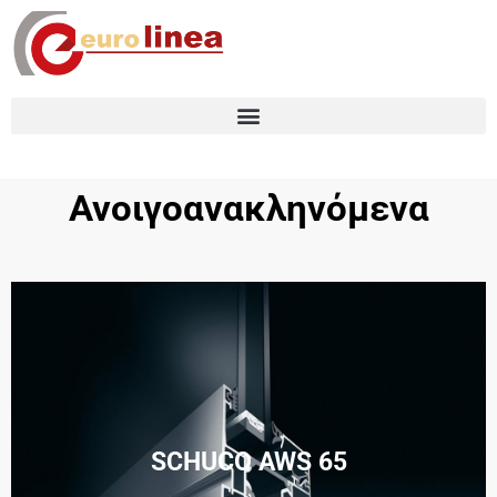
Ανοιγοανακληνόμενα
SCHUCO AWS 65