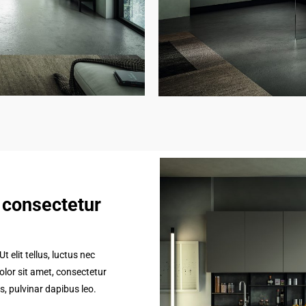
 consectetur
 elit tellus, luctus nec
lor sit amet, consectetur
is, pulvinar dapibus leo.