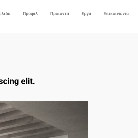
ελίδα
Προφίλ
Προϊόντα
Έργα
Επικοινωνία
cing elit.