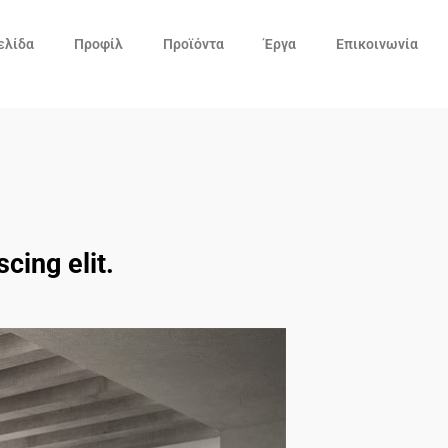
ελίδα
Προφίλ
Προϊόντα
Έργα
Επικοινωνία
cing elit.