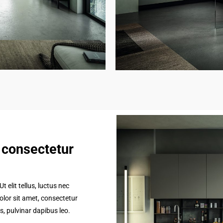
 consectetur
 elit tellus, luctus nec
lor sit amet, consectetur
is, pulvinar dapibus leo.