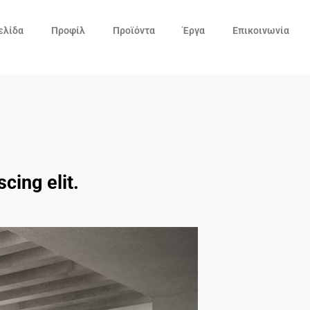
ελίδα
Προφίλ
Προϊόντα
Έργα
Επικοινωνία
cing elit.