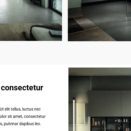
 consectetur
 elit tellus, luctus nec
lor sit amet, consectetur
is, pulvinar dapibus leo.