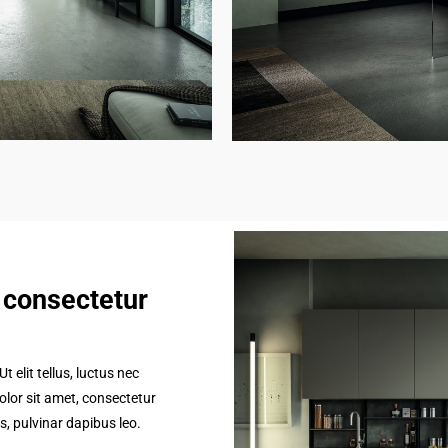
 consectetur
 elit tellus, luctus nec
lor sit amet, consectetur
is, pulvinar dapibus leo.