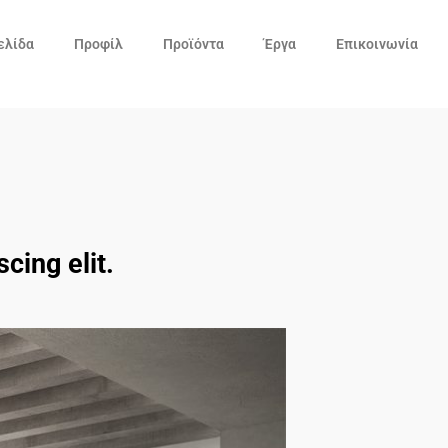
ελίδα
Προφίλ
Προϊόντα
Έργα
Επικοινωνία
cing elit.